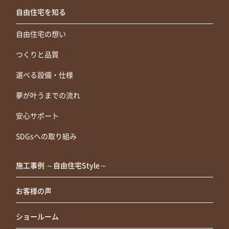
適切に対応致します。その際は、当社指定の必要書類にて
自由住宅を知る
ご本人様及び請求内容の確認をさせていただきますので、
以下のお問合せ窓口よりお申し出下さい。
自由住宅の想い
今回、弊社に個人情報をご提供いただくことについては任
意です。ただし、個人情報をいただけない場合、弊社は前
つくりと品質
述の利用目的を遂行することが出来なくなります。
選べる設備・仕様
なお、本人が容易に認識できない方法によって個人情報を
取得することはありません。
夢が叶うまでの流れ
以上の内容にご同意の上、お申し込みください。
安心サポート
自由住宅株式会社
SDGsへの取り組み
e-mail：privacy@jiyujyutaku.com
自由住宅株式会社 個人情報保護管理者、個人情報保護窓
施工事例 ～自由住宅Style～
口責任者 飯野正和
お客様の声
ショールーム