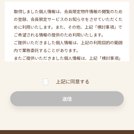
取得しました個人情報は、会員限定物件情報の閲覧のため
の登録、会員限定サービスのお知らせをさせていただくた
めに利用いたします。また、その他、上記「検討事項」で
ご希望される情報の提供のため利用いたします。
ご提供いただきました個人情報は、上記の利用目的の範囲
内で業務委託することがあります。
またご提供いただきました個人情報は、上記「検討事項」
でご希望される情報の提供のため自由住宅グループ３社
（自由住宅株式会社、株式会社エルク、株式会社JJ）内で
上記に同意する
共同利用いたします。その際の管理責任は弊社に帰属いた
します。その他の事象で、ご本人の同意なく第三者へ提供
することはありません。
提供いただきました個人情報の開示等(利用目的の通知、
開示、内容の照会、訂正、追加又は削除、利用の停止、第
三者への提供の停止、第三者提供記録の開示、消去)の請
求につきましては、当社所定の窓口にて、合理的な範囲で