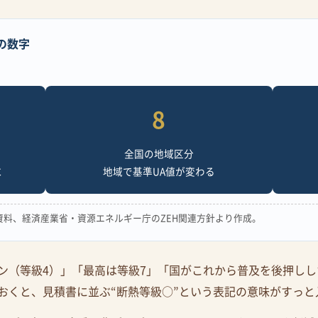
の数字
8
全国の地域区分
に
地域で基準UA値が変わる
料、経済産業省・資源エネルギー庁のZEH関連方針より作成。
ン（等級4）」「最高は等級7」「国がこれから普及を後押しした
おくと、見積書に並ぶ“断熱等級○”という表記の意味がすっと