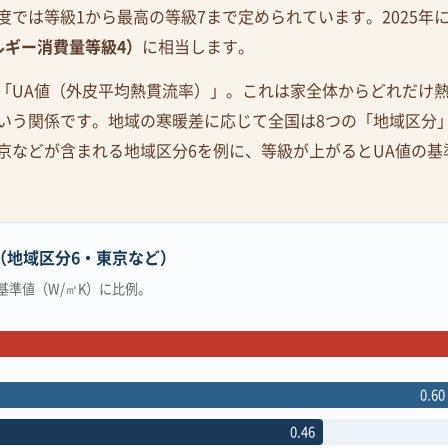
では等級1から最高の等級7まで定められています。2025年
ルギー消費量等級4）
に相当します。
「UA値（外皮平均熱貫流率）」。これは家全体からどれだけ
いう関係です。地域の寒暖差に応じて全国は8つの「地域区分
京などが含まれる地域区分6を例に、等級が上がるとUA値の基
（地域区分6・東京など）
基準値（W/㎡K）に比例。
0.60
0.46