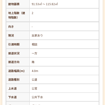
建物面積
91.53㎡ ～ 115.82㎡
地上階数（建
2
物階数）
向き
-
現況
古家あり
引渡時期
相談
接道状況
一方
接道方向
南
道路幅員(m)
4.0m
道路種別
公道
上水道
公営
下水道
公共下水