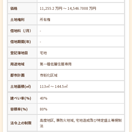
価格
11,255.2 万円 ～ 14,546.7008 万円
土地権利
所有権
借地料（/月）
-
借地期間(年)
-
登記簿地目
宅地
用途地域
第一種低層住居専用
都市計画
市街化区域
土地面積(㎡)
113㎡ ～ 144.5㎡
建ぺい率(%)
40%
容積率(%)
80%
高度地区, 準防火地域, 宅地造成及び特定盛土等規制
法令上の制限
法