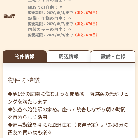
間取りの自由： ⚪︎
変更期限：2020/6//4/まで
（あと-676日）
自由度
設備・仕様の自由： ⚪︎
変更期限：2020/6//7/まで
（あと-676日）
内装カラーの自由： ⚪︎
変更期限：2020/6//9/まで
（あと-676日）
物件情報
周辺情報
設備・仕様
物件の特徴
◆駅1分の庭園に住むような開放感。南道路の光がリビ
ングを満たします
◆渋谷へ始発駅の余裕。座って読書しながら朝の時間
を自分らしく活用
◆家事動線を考えたZEH住宅（取得予定）。徒歩3分の
西友で買い物も楽々